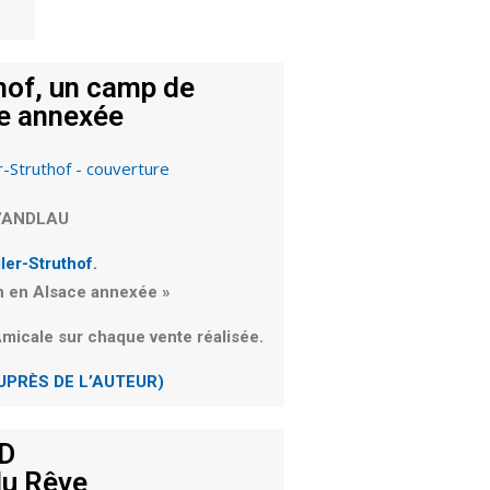
hof, un camp de
ce annexée
d’ANDLAU
ler-Struthof.
n en Alsace annexée »
’Amicale
sur chaque vente réalisée.
PRÈS DE L’AUTEUR)
D
du Rêve