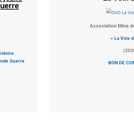
Guerre
Association Mine 
« La Voix d
(202
istoire.
conde Guerre
BON DE C