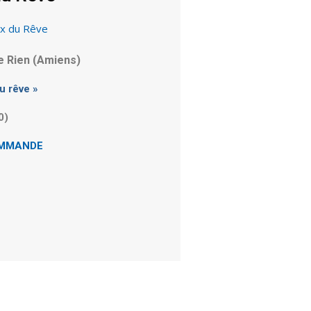
de Rien (Amiens)
u rêve »
0)
OMMANDE