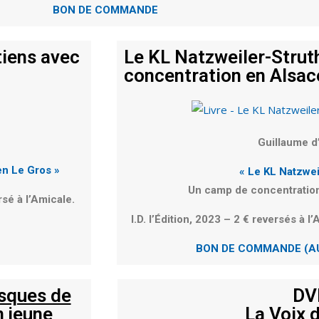
BON DE COMMANDE
etiens avec
Le KL Natzweiler-Strut
concentration en Alsa
Guillaume 
ien Le Gros »
« Le KL Natzwei
Un camp de concentratio
sé à l’Amicale.
I.D. l’Édition, 2023
–
2 €
reversés à l
BON DE COMMANDE (AU
asques de
DV
n jeune
La Voix 