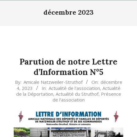
Primary
décembre 2023
Navigation
Menu
Parution de notre Lettre
d’Information N°5
2023-
By:
Amicale Natzweiler-Struthof
On:
décembre
4, 2023
In:
Actualité de l'association
,
Actualité
12-
de la Déportation
,
Actualité du Struthof
,
Présence
04
de l'association