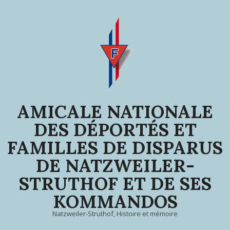
Skip
to
content
AMICALE NATIONALE
DES DÉPORTÉS ET
FAMILLES DE DISPARUS
DE NATZWEILER-
STRUTHOF ET DE SES
KOMMANDOS
Natzweiler-Struthof, Histoire et mémoire