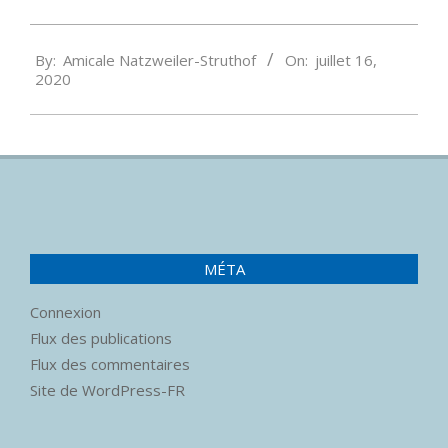
2020-
By:
Amicale Natzweiler-Struthof
On:
juillet 16,
07-
2020
16
MÉTA
Connexion
Flux des publications
Flux des commentaires
Site de WordPress-FR