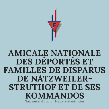
Skip
to
content
AMICALE NATIONALE
DES DÉPORTÉS ET
FAMILLES DE DISPARUS
DE NATZWEILER-
STRUTHOF ET DE SES
KOMMANDOS
Natzweiler-Struthof, Histoire et mémoire