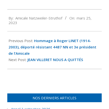
2023-
By:
Amicale Natzweiler-Struthof
On:
mars 25,
03-
2023
25
Previous Post:
Hommage à Roger LINET (1914-
2003), déporté résistant 4487 NN et 3e président
de l’Amicale
Next Post:
JEAN VILLERET NOUS A QUITTÉS
NOS DERNIERS ARTICLES
Appel à cotisation 2026