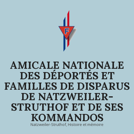
Skip
to
content
AMICALE NATIONALE
DES DÉPORTÉS ET
FAMILLES DE DISPARUS
DE NATZWEILER-
STRUTHOF ET DE SES
KOMMANDOS
Natzweiler-Struthof, Histoire et mémoire