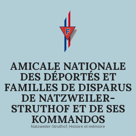
Skip
to
content
AMICALE NATIONALE
DES DÉPORTÉS ET
FAMILLES DE DISPARUS
DE NATZWEILER-
STRUTHOF ET DE SES
KOMMANDOS
Natzweiler-Struthof, Histoire et mémoire