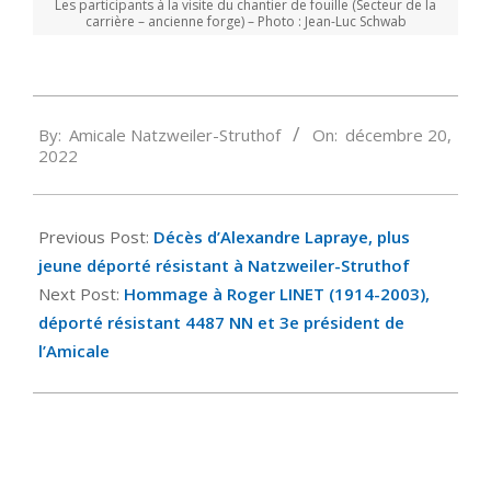
Les participants à la visite du chantier de fouille (Secteur de la
carrière – ancienne forge) – Photo : Jean-Luc Schwab
2022-
By:
Amicale Natzweiler-Struthof
On:
décembre 20,
12-
2022
20
Previous Post:
Décès d’Alexandre Lapraye, plus
jeune déporté résistant à Natzweiler-Struthof
Next Post:
Hommage à Roger LINET (1914-2003),
déporté résistant 4487 NN et 3e président de
l’Amicale