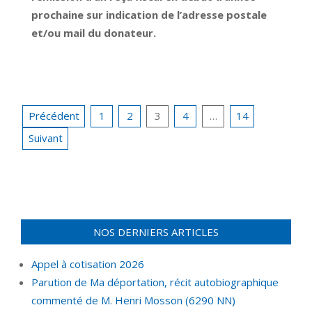
prochaine sur indication de l’adresse postale
et/ou mail du donateur.
Pagination
Précédent
1
2
3
4
…
14
des
Suivant
publications
NOS DERNIERS ARTICLES
Appel à cotisation 2026
Parution de Ma déportation, récit autobiographique
commenté de M. Henri Mosson (6290 NN)