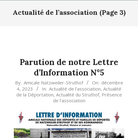
Primary
Actualité de l’association
(Page 3)
Navigation
Menu
Parution de notre Lettre
d’Information N°5
2023-
By:
Amicale Natzweiler-Struthof
On:
décembre
4, 2023
In:
Actualité de l'association
,
Actualité
12-
de la Déportation
,
Actualité du Struthof
,
Présence
04
de l'association