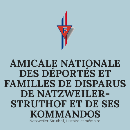
Skip
to
content
AMICALE NATIONALE
DES DÉPORTÉS ET
FAMILLES DE DISPARUS
DE NATZWEILER-
STRUTHOF ET DE SES
KOMMANDOS
Natzweiler-Struthof, Histoire et mémoire