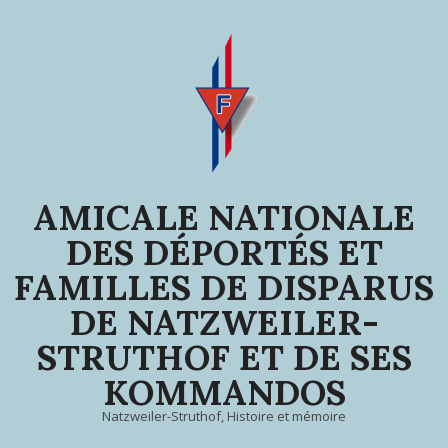
Skip
to
content
AMICALE NATIONALE
DES DÉPORTÉS ET
FAMILLES DE DISPARUS
DE NATZWEILER-
STRUTHOF ET DE SES
KOMMANDOS
Natzweiler-Struthof, Histoire et mémoire