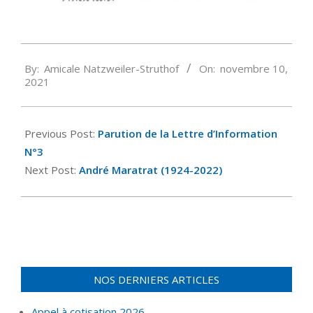
2021-
By:
Amicale Natzweiler-Struthof
On:
novembre 10,
11-
2021
10
Previous Post:
Parution de la Lettre d’Information
N°3
Next Post:
André Maratrat (1924-2022)
NOS DERNIERS ARTICLES
Appel à cotisation 2026