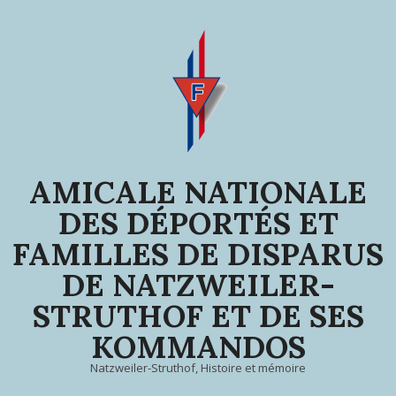
Skip
to
content
AMICALE NATIONALE
DES DÉPORTÉS ET
FAMILLES DE DISPARUS
DE NATZWEILER-
STRUTHOF ET DE SES
KOMMANDOS
Natzweiler-Struthof, Histoire et mémoire