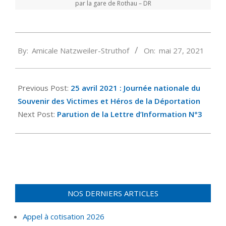
par la gare de Rothau – DR
2021-
By:
Amicale Natzweiler-Struthof
On:
mai 27, 2021
05-
27
Previous Post:
25 avril 2021 : Journée nationale du
Souvenir des Victimes et Héros de la Déportation
Next Post:
Parution de la Lettre d’Information N°3
NOS DERNIERS ARTICLES
Appel à cotisation 2026